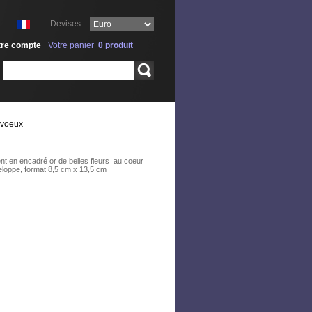
Devises:
tre compte
Votre panier
0
produit
Rechercher
 voeux
nt en encadré or de belles fleurs au coeur
veloppe, format 8,5 cm x 13,5 cm