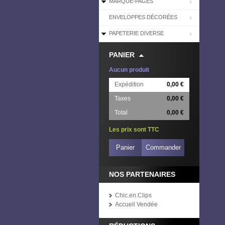
MARQUE-PAGES
ENVELOPPES DÉCORÉES
PAPETERIE DIVERSE
PANIER
Aucun produit
Expédition
0,00 €
Taxes
0,00 €
Total
0,00 €
Les prix sont TTC
Panier
Commander
NOS PARTENAIRES
Chic.en.Clips
Accueil Vendée