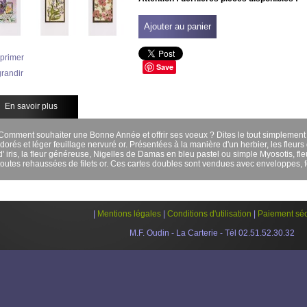
Ajouter au panier
primer
Save
randir
En savoir plus
Comment souhaiter une Bonne Année et offrir ses voeux ? Dites le tout simplement 
dorés et léger feuillage nervuré or. Présentées à la manière d'un herbier, les fleurs d
d' iris, la fleur généreuse, Nigelles de Damas en bleu pastel ou simple Myosotis, fl
toutes rehaussées de filets or. Ces cartes doubles sont vendues avec enveloppes, 
|
Mentions légales
|
Conditions d'utilisation
|
Paiement séc
M.F. Oudin - La Carterie - Tél 02.51.52.30.32