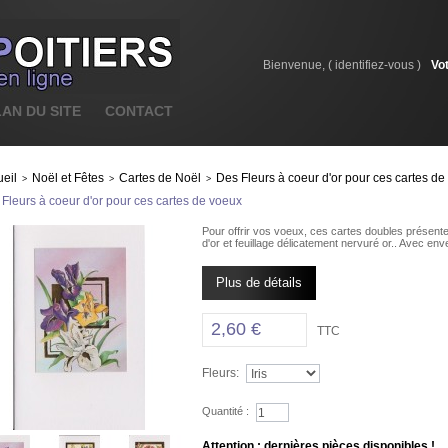
Bienvenue, (
identifiez-vous
)
Vo
LAN DU SITE
CONTACT
eil
Noël et Fêtes
Cartes de Noël
Des Fleurs à coeur d'or pour ces cartes de
>
>
>
Fleurs à coeur d'or pour ces cartes de voeux
Pour offrir vos voeux, ces cartes doubles présente
d'or et feuillage délicatement nervuré or.. Avec en
Plus de détails
2,60 €
TTC
Fleurs:
Quantité :
Attention : dernières pièces disponibles !