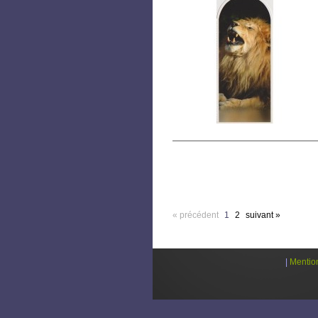
« précédent
1
2
suivant »
|
Mentio