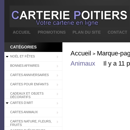
ACCUEIL
PROMOTIONS
PLAN DU SITE
CONTACT
CATÉGORIES
Accueil
Marque-pa
>
NOËL ET FÊTES
Animaux
Il y a 11 
BONNES AFFAIRES
CARTES ANNIVERSAIRES
CARTES POUR ENFANTS
CADEAUX ET OBJETS
DÉCORATIFS
CARTES D'ART
CARTES ANIMAUX
CARTES NATURE, FLEURS,
FRUITS