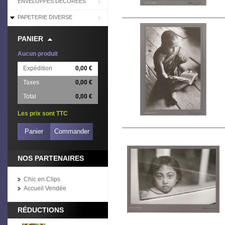
ENVELOPPES DÉCORÉES
PAPETERIE DIVERSE
PANIER
Aucun produit
Expédition
0,00 €
Taxes
0,00 €
Total
0,00 €
Les prix sont TTC
Panier
Commander
NOS PARTENAIRES
Chic.en.Clips
Accueil Vendée
RÉDUCTIONS