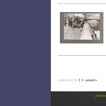
« précédent
1
2
3
suivant »
|
Mentio