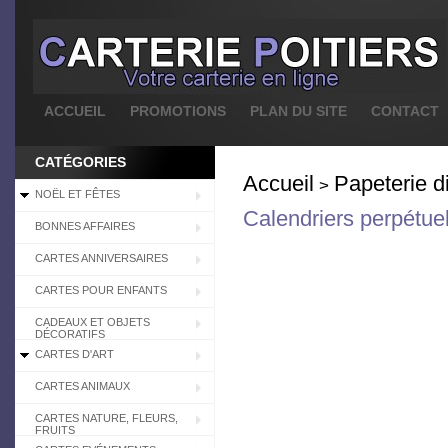
ACCUEIL
PROMOTIONS
PLAN DU SITE
CONTACT
CATÉGORIES
Accueil
Papeterie d
>
NOËL ET FÊTES
Calendriers perpétue
BONNES AFFAIRES
CARTES ANNIVERSAIRES
CARTES POUR ENFANTS
CADEAUX ET OBJETS
DÉCORATIFS
CARTES D'ART
CARTES ANIMAUX
CARTES NATURE, FLEURS,
FRUITS