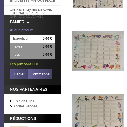
ETIQUETTES-MARQUE PLACE
CARNETS, LIVRES DE CAVE,
JOURNAL, RÉPERTOIRE,
CARNETS DE VOYAGE
PANIER
Aucun produit
Expédition
0,00 €
Taxes
0,00 €
Total
0,00 €
Les prix sont TTC
Panier
Commander
NOS PARTENAIRES
Chic.en.Clips
Accueil Vendée
RÉDUCTIONS