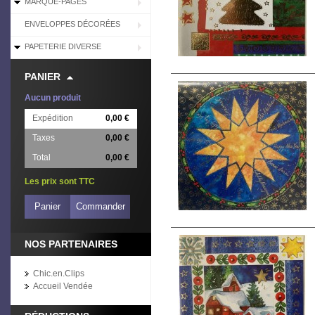
MARQUE-PAGES
ENVELOPPES DÉCORÉES
PAPETERIE DIVERSE
PANIER
Aucun produit
Expédition
0,00 €
Taxes
0,00 €
Total
0,00 €
Les prix sont TTC
Panier
Commander
NOS PARTENAIRES
Chic.en.Clips
Accueil Vendée