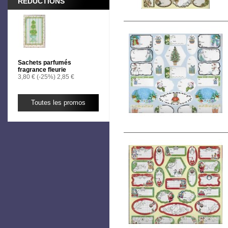
RÉDUCTIONS
Sachets parfumés
fragrance fleurie
3,80 €
(-25%)
2,85 €
Toutes les promos