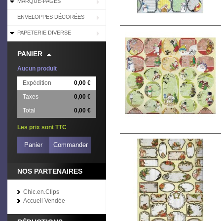
MARQUE-PAGES
ENVELOPPES DÉCORÉES
PAPETERIE DIVERSE
PANIER
Aucun produit
Expédition
0,00 €
Taxes
0,00 €
Total
0,00 €
Les prix sont TTC
Panier
Commander
NOS PARTENAIRES
Chic.en.Clips
Accueil Vendée