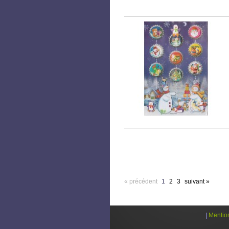
« précédent
1
2
3
suivant »
|
Mentio