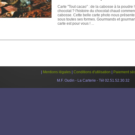
Carte "Tout cacao" : de la cabosse à la poudre !
chocolat ? l'histoire du chocolat chaud commen
cabosse. Cette belle carte photo nous présente
sous toutes ses formes. Gourmands et gourman
carte est pour vous ! ...
|
Mentions légales
|
Conditions d'utilisation
|
Paiement séc
M.F. Oudin - La Carterie - Tél 02.51.52.30.32