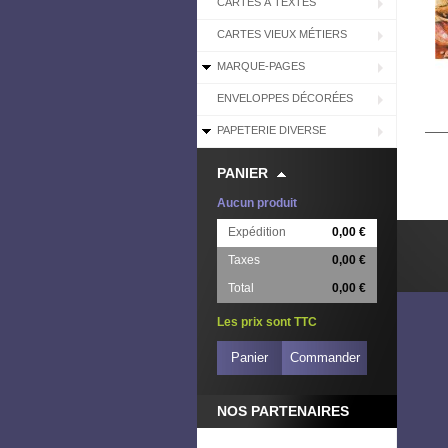
CARTES À TEXTES
CARTES VIEUX MÉTIERS
MARQUE-PAGES
ENVELOPPES DÉCORÉES
PAPETERIE DIVERSE
PANIER
Aucun produit
Expédition
0,00 €
Taxes
0,00 €
Total
0,00 €
Les prix sont TTC
Panier
Commander
NOS PARTENAIRES