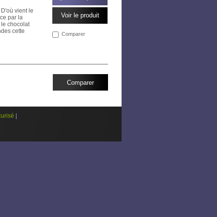
 D'où vient le
Voir le produit
ce par la
 le chocolat
des cette
Comparer
urisé
|