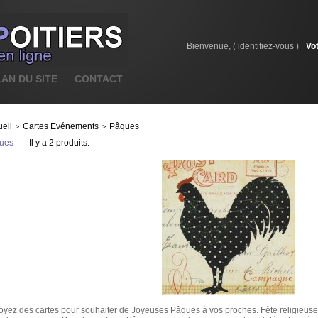
Bienvenue, (
identifiez-vous
)
Vo
LAN DU SITE
CONTACT
eil
Cartes Evénements
Pâques
>
>
ues
Il y a 2 produits.
yez des cartes pour souhaiter de Joyeuses Pâques à vos proches. Fête religieus