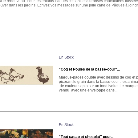
i le renouveau. Pour les enfants Pâques ce sont les surprises chocolatées laissée
ouver dans les jardins. Ecrivez vos messages sur une jolie carte de Pâques à joindr
En Stock
"Coq et Poules de la basse-cour"...
Marque-pages double avec dessins de coq et 
picorant le grain dans la basse-cour : les anim
de couleur sepia sur un fond ivoire. Le marqu
vendu avec une enveloppe dans...
En Stock
"Tout cacao et chocolat" pour...