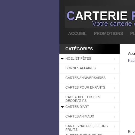
ACCUEIL
PROMOTIONS
P
CATÉGORIES
Accu
NOËL ET FÊTES
Pâq
BONNES AFFAIRES
CARTES ANNIVERSAIRES
CARTES POUR ENFANTS
CADEAUX ET OBJETS
DÉCORATIFS
CARTES D'ART
CARTES ANIMAUX
CARTES NATURE, FLEURS,
FRUITS
Envo