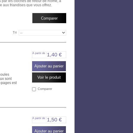
s par les cloches de retour de Rome, à
e aux friandises que vous offrez.
Tri
A partir de :
1,40 €
Ajouter au panier
poules
Voir le produit
aux sont
e-pages est
Comparer
A partir de :
1,50 €
Ajouter au panier