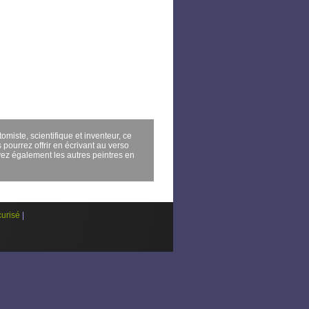
miste, scientifique et inventeur, ce
pourrez offrir en écrivant au verso
ez également les autres peintres en
urisé
|