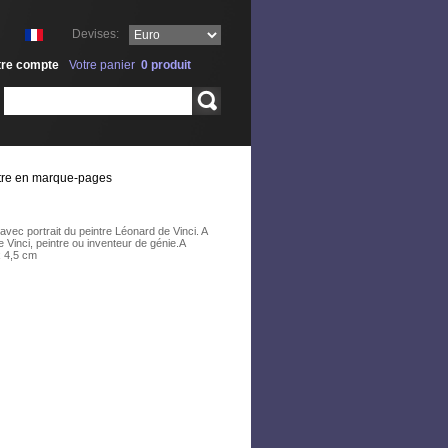
Devises:
tre compte
Votre panier
0
produit
Rechercher
intre en marque-pages
vec portrait du peintre Léonard de Vinci. A
 Vinci, peintre ou inventeur de génie.A
x 4,5 cm