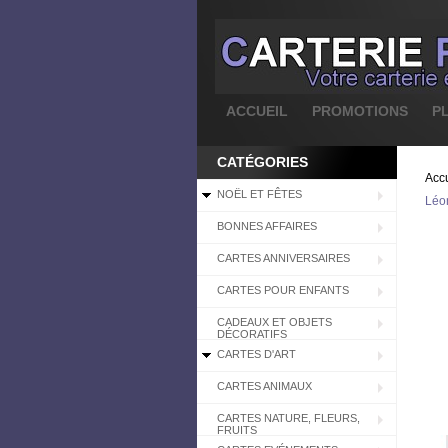
ACCUEIL
PROMOTIONS
P
CATÉGORIES
Accu
NOËL ET FÊTES
Léon
BONNES AFFAIRES
CARTES ANNIVERSAIRES
CARTES POUR ENFANTS
CADEAUX ET OBJETS
DÉCORATIFS
CARTES D'ART
CARTES ANIMAUX
CARTES NATURE, FLEURS,
FRUITS