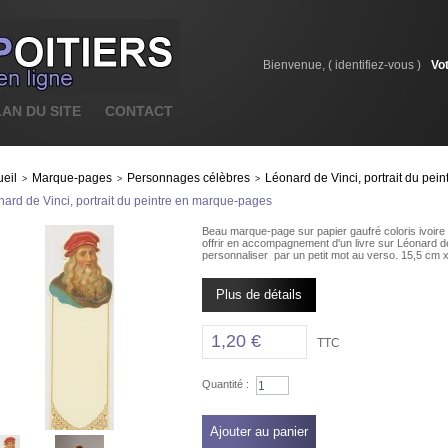
Bienvenue, (
identifiez-vous
)
Vo
LAN DU SITE
CONTACT
eil
Marque-pages
Personnages célèbres
Léonard de Vinci, portrait du pe
>
>
>
ard de Vinci, portrait du peintre en marque-pages
Beau marque-page sur papier gaufré coloris ivoire a
offrir en accompagnement d'un livre sur Léonard de
personnaliser par un petit mot au verso. 15,5 cm 
Plus de détails
1,20 €
TTC
Quantité :
Ajouter au panier