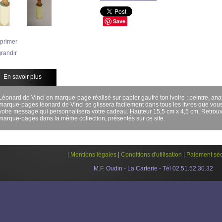
Save
primer
randir
En savoir plus
Léonard de Vinci en marque-page réalisé sur papier gaufré ton ivoire ; peintre, anato
marque-pages léonard de Vinci se glissera facilement dans tous les livres que vous 
votre message qui personnalisera votre cadeau.
Hauteur 15,5 cm x 4,5 cm. Retrouv
marque-pages dans la même collection, présentés sur ce site.
|
Mentions légales
|
Conditions d'utilisation
|
Paiement séc
M.F. Oudin - La Carterie - Tél 02.51.52.30.32