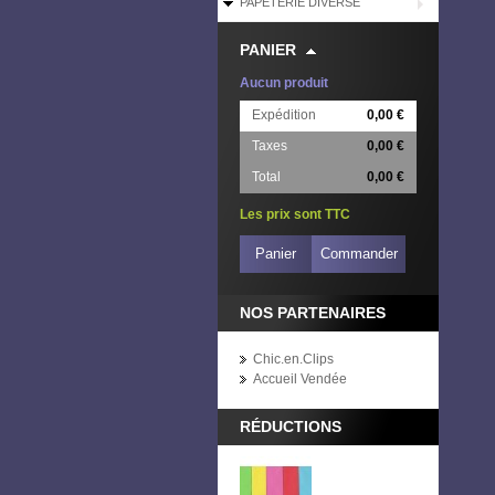
PAPETERIE DIVERSE
PANIER
Aucun produit
Expédition
0,00 €
Taxes
0,00 €
Total
0,00 €
Les prix sont TTC
Panier
Commander
NOS PARTENAIRES
Chic.en.Clips
Accueil Vendée
RÉDUCTIONS