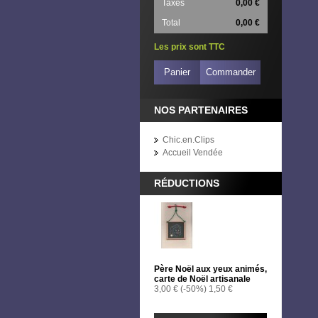
Taxes
0,00 €
Total
0,00 €
Les prix sont TTC
Panier
Commander
NOS PARTENAIRES
Chic.en.Clips
Accueil Vendée
RÉDUCTIONS
Père Noël aux yeux animés,
carte de Noël artisanale
3,00 €
(-50%)
1,50 €