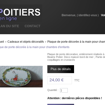
Bienvenue, (
identifiez-vous
)
Vo
LAN DU SITE
CONTACT
eil
Cadeaux et objets décoratifs
Plaque de porte décorée à la main pour cham
>
>
ue de porte décorée à la main pour chambre d'enfants
Plaque de porte décorative, entièrement réalisée à
Beatrix Potter. Deco maison bord de mer ; Partie d
coquillages et crustacés
Plus de détails
24,00 €
TTC
Quantité :
Attention : dernières pièces disponibles !