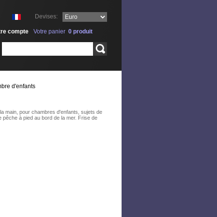
Devises:
tre compte
Votre panier
0
produit
Rechercher
bre d'enfants
 la main, pour chambres d'enfants, sujets de
e pêche à pied au bord de la mer. Frise de