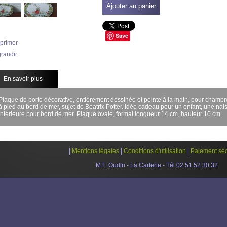
Ajouter au panier
Save
primer
randir
En savoir plus
Plaque de porte décorative, entièrement dessinée et peinte à la main, pour chambre
à pied au bord de mer, sujet de Beatrix Potter. Idée cadeau pour un enfant, une na
intérieure pour bord de mer, Plaque ovale, format longueur 14 cm, hauteur 10 cm
|
Mentions légales
|
Conditions d'utilisation
|
Paiement séc
M.F. Oudin - La Carterie - Tél 02.51.52.30.32