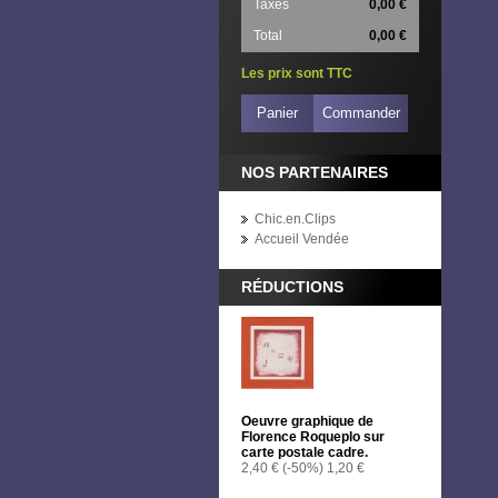
Taxes
0,00 €
Total
0,00 €
Les prix sont TTC
Panier
Commander
NOS PARTENAIRES
Chic.en.Clips
Accueil Vendée
RÉDUCTIONS
Oeuvre graphique de
Florence Roqueplo sur
carte postale cadre.
2,40 €
(-50%)
1,20 €