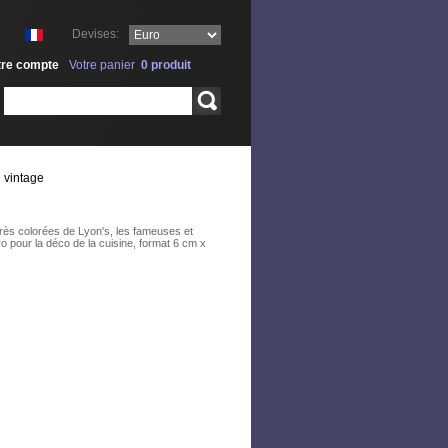
Devises:
tre compte
Votre panier
0
produit
Rechercher
e vintage
ès colorées de Lyon's, les fameuses et
ro pour la déco de la cuisine, format 6 cm x