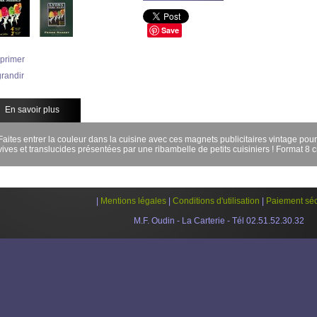
Save
primer
randir
En savoir plus
Faites entrer la couleur dans la cuisine avec ces magnets publicitaires vintage pou
vives et translucides présentées par une ribambelle de petits cuisiniers ! Format 8 
|
Mentions légales
|
Conditions d'utilisation
|
Paiement séc
M.F. Oudin - La Carterie - Tél 02.51.52.30.32