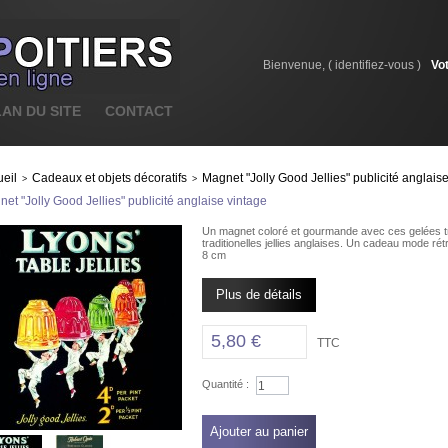
Bienvenue, (
identifiez-vous
)
Vo
LAN DU SITE
CONTACT
eil
Cadeaux et objets décoratifs
Magnet "Jolly Good Jellies" publicité anglais
>
>
et "Jolly Good Jellies" publicité anglaise vintage
Un magnet coloré et gourmande avec ces gelées tr
traditionelles jellies anglaises. Un cadeau mode rét
8 cm
Plus de détails
5,80 €
TTC
Quantité :
Ajouter au panier