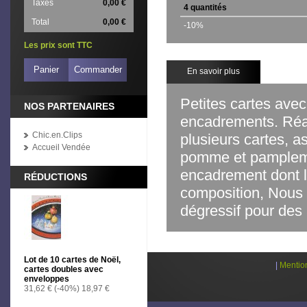
Taxes
0,00 €
4 quantités
Total
0,00 €
-10%
Les prix sont TTC
Panier
Commander
En savoir plus
Petites cartes avec 
NOS PARTENAIRES
encadrements. Réal
Chic.en.Clips
plusieurs cartes, as
Accueil Vendée
pomme et pamplemo
encadrement dont la
RÉDUCTIONS
composition,
Nous 
dégressif pour des
Lot de 10 cartes de Noël,
|
Mentio
cartes doubles avec
enveloppes
31,62 €
(-40%)
18,97 €