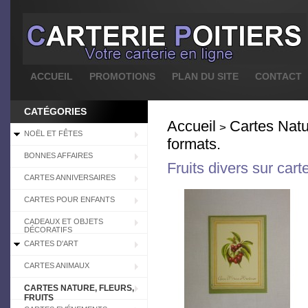
ACCUEIL
PROMOTIONS
PLAN DU SITE
CONTACT
CATÉGORIES
Accueil
Cartes Natur
>
NOËL ET FÊTES
formats.
BONNES AFFAIRES
Fruits divers sur cart
CARTES ANNIVERSAIRES
CARTES POUR ENFANTS
CADEAUX ET OBJETS
DÉCORATIFS
CARTES D'ART
CARTES ANIMAUX
CARTES NATURE, FLEURS,
FRUITS