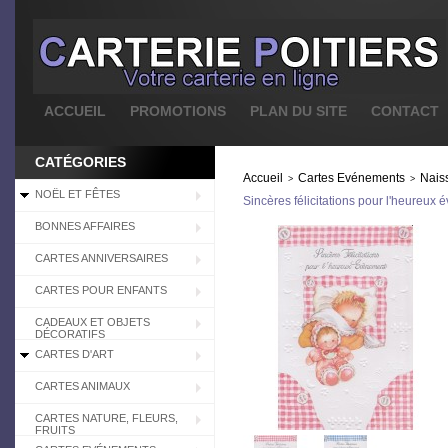
ACCUEIL
PROMOTIONS
PLAN DU SITE
CONTACT
CATÉGORIES
Accueil
Cartes Evénements
Nais
>
>
NOËL ET FÊTES
Sincères félicitations pour l'heureux
BONNES AFFAIRES
CARTES ANNIVERSAIRES
CARTES POUR ENFANTS
CADEAUX ET OBJETS
DÉCORATIFS
CARTES D'ART
CARTES ANIMAUX
CARTES NATURE, FLEURS,
FRUITS