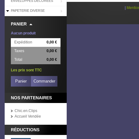
ENVELOPPES DÉCORÉES
|
Mentio
PAPETERIE DIVERSE
PANIER
Aucun produit
Expédition
0,00 €
Taxes
0,00 €
Total
0,00 €
Les prix sont TTC
Panier
Commander
NOS PARTENAIRES
Chic.en.Clips
Accueil Vendée
RÉDUCTIONS