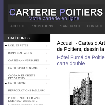
ACCUEIL
PROMOTIONS
PLAN DU SITE
CONTACT
CATÉGORIES
Accueil
Cartes d'Art
>
NOËL ET FÊTES
de Poitiers, dessin l
BONNES AFFAIRES
Hôtel Fumé de Poitie
CARTES ANNIVERSAIRES
carte double.
CARTES POUR ENFANTS
CADEAUX ET OBJETS
DÉCORATIFS
CARTES D'ART
REPRODUCTIONS TABLEAUX
PHOTOS NOIR ET BLANC
DOISNEAU, WEISS, ETC