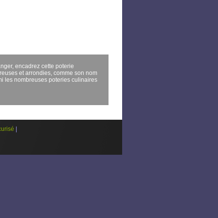
nger, encadrez cette poterie
néreuses et arrondies, comme son nom
rmi les nombreuses poteries culinaires
urisé
|