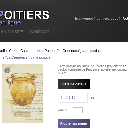
Bienvenue, (
identifiez-vous
)
Vo
LAN DU SITE
CONTACT
eil
Cartes Gastronomie
Poterie "La Crémeuse", carte postale
>
>
rie "La Crémeuse", carte postale
Carte postale aquarelle de Poteries provençales :
tradition culinaire de Provence, poterie aux coul
18 cm
Plus de détails
1,70 €
TTC
Quantité :
Ajouter au panier