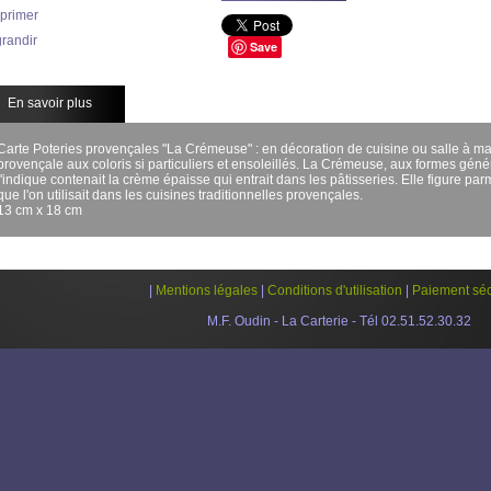
primer
randir
Save
En savoir plus
Carte Poteries provençales "La Crémeuse" : e
n décoration de cuisine ou salle à ma
provençale aux coloris si particuliers et ensoleillés. La Crémeuse, aux formes gé
l'indique contenait la crème épaisse qui entrait dans les pâtisseries. Elle figure pa
que l'on utilisait dans les cuisines traditionnelles provençales.
13 cm x 18 cm
|
Mentions légales
|
Conditions d'utilisation
|
Paiement séc
M.F. Oudin - La Carterie - Tél 02.51.52.30.32