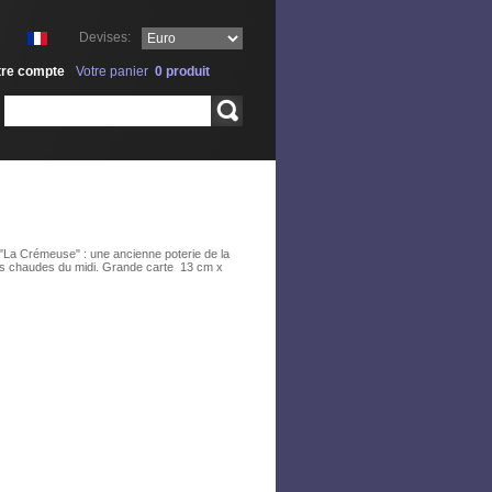
Devises:
tre compte
Votre panier
0
produit
Rechercher
 "La Crémeuse" : une ancienne poterie de la
eurs chaudes du midi. Grande carte 13 cm x