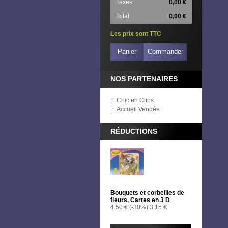
Taxes
0,00 €
Total
0,00 €
Les prix sont TTC
Panier
Commander
NOS PARTENAIRES
Chic.en.Clips
Accueil Vendée
RÉDUCTIONS
Bouquets et corbeilles de
fleurs, Cartes en 3 D
4,50 €
(-30%)
3,15 €