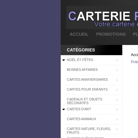
ACCUEIL
PROMOTIONS
P
CATÉGORIES
Accu
NOËL ET FÊTES
Pote
BONNES AFFAIRES
CARTES ANNIVERSAIRES
CARTES POUR ENFANTS
CADEAUX ET OBJETS
DÉCORATIFS
CARTES D'ART
CARTES ANIMAUX
CARTES NATURE, FLEURS,
FRUITS