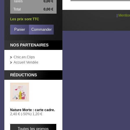
Taxes
0,00 €
Total
0,00 €
|
Mentio
Les prix sont TTC
Panier
Commander
NOS PARTENAIRES
Chic.en.Clips
Accueil Vendée
RÉDUCTIONS
Nature Morte : carte cadre.
2,40 €
(-50%)
1,20 €
Toutes les promos