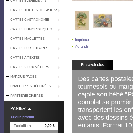
CARTES EVÉNEMENTS
CARTES TOUTES OCCASIONS
CARTES GASTRONOMIE
CARTES HUMORISTIQUES
CARTES MAQUETTES
Imprimer
Agrandir
CARTES PUBLICITAIRES
CARTES À TEXTES
En savoir plus
CARTES VIEUX MÉTIERS
MARQUE-PAGES
Des cartes postales
tournesols ou mar
ENVELOPPES DÉCORÉES
cajole son bébé "P
PAPETERIE DIVERSE
complet se promène
PANIER
transportent les en
avec des dessins év
Aucun produit
enfants. Format 10
Expédition
0,00 €