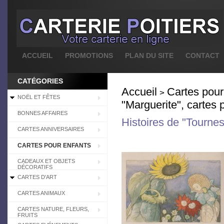
ACCUEIL
PROMOTIONS
PLAN DU SITE
CONTACT
CATÉGORIES
Accueil
Cartes pour
>
NOËL ET FÊTES
"Marguerite", cartes 
BONNES AFFAIRES
Histoires de "Tournes
CARTES ANNIVERSAIRES
CARTES POUR ENFANTS
CADEAUX ET OBJETS
DÉCORATIFS
CARTES D'ART
CARTES ANIMAUX
CARTES NATURE, FLEURS,
FRUITS