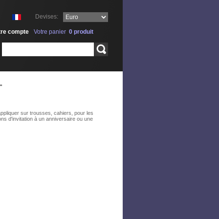
Devises:
tre compte
Votre panier
0
produit
Rechercher
"
ppliquer sur trousses, cahiers, pour les
ns d'invitation à un anniversaire ou une