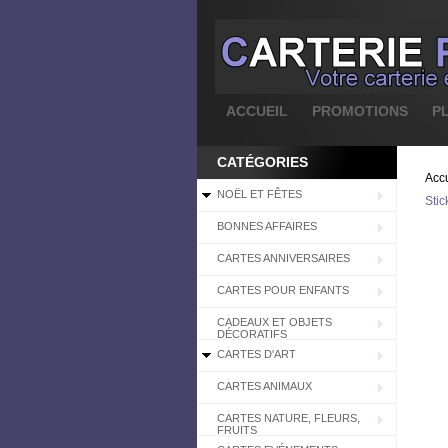
ACCUEIL
PROMOTIONS
P
CATÉGORIES
Accu
NOËL ET FÊTES
Stic
BONNES AFFAIRES
CARTES ANNIVERSAIRES
CARTES POUR ENFANTS
CADEAUX ET OBJETS
DÉCORATIFS
CARTES D'ART
CARTES ANIMAUX
CARTES NATURE, FLEURS,
FRUITS