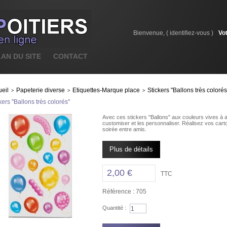
Bienvenue, (
identifiez-vous
)
Vo
LAN DU SITE
CONTACT
eil
Papeterie diverse
Etiquettes-Marque place
Stickers "Ballons très colorés
>
>
>
kers "Ballons très colorés"
Avec ces stickers "Ballons" aux couleurs vives à a
customiser et les personnaliser. Réalisez vos carto
soirée entre amis.
Plus de détails
2,00 €
TTC
Référence :
705
Quantité :