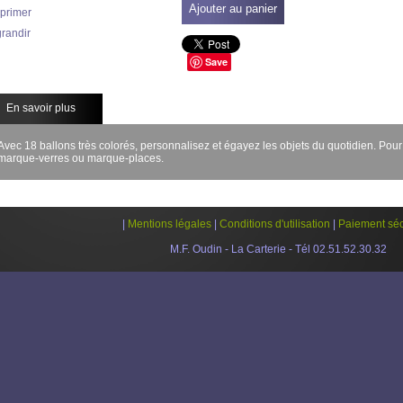
Ajouter au panier
primer
randir
Save
En savoir plus
Avec 18 ballons très colorés, personnalisez et égayez les objets du quotidien. Pour 
marque-verres ou marque-places.
|
Mentions légales
|
Conditions d'utilisation
|
Paiement séc
M.F. Oudin - La Carterie - Tél 02.51.52.30.32