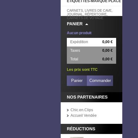
ETIQUETTES-MARQUE PLACE
CARNETS, LIVRES DE CAVE,
JOURNAL, RÉPERTOIRE,
CARNETS DE VOYAGE
PANIER
Aucun produit
Expédition
0,00 €
Taxes
0,00 €
Total
0,00 €
Les prix sont TTC
Panier
Commander
NOS PARTENAIRES
Chic.en.Clips
Accueil Vendée
RÉDUCTIONS