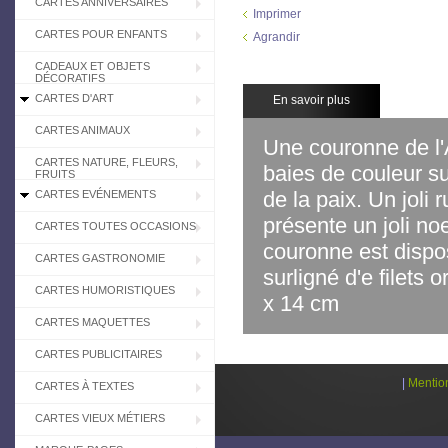
CARTES ANNIVERSAIRES
Imprimer
CARTES POUR ENFANTS
Agrandir
CADEAUX ET OBJETS
DÉCORATIFS
CARTES D'ART
En savoir plus
CARTES ANIMAUX
Une couronne de l'A
CARTES NATURE, FLEURS,
baies de couleur sur
FRUITS
de la paix. Un joli
CARTES EVÉNEMENTS
présente un joli n
CARTES TOUTES OCCASIONS
couronne est dispo
CARTES GASTRONOMIE
surligné d'e filets o
CARTES HUMORISTIQUES
x 14 cm
CARTES MAQUETTES
CARTES PUBLICITAIRES
|
Mentio
CARTES À TEXTES
CARTES VIEUX MÉTIERS