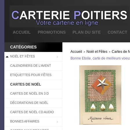
ACCUEIL
PROMOTIONS
PLAN DU SITE
CONTACT
CATÉGORIES
Accueil
Noël et Fêtes
Cartes de 
>
>
NOËL ET FÊTES
Bonne Etoile, carte de meilleurs voe
CALENDRIERS DE L'AVENT
ETIQUETTES POUR FÊTES
CARTES DE NOËL
CARTES DE NOËL EN 3 D
DÉCORATIONS DE NOËL
CARTES DE NOËL CD AUDIO
BONNES AFFAIRES