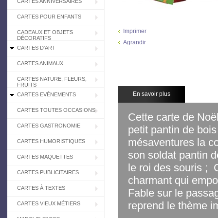
CARTES ANNIVERSAIRES
CARTES POUR ENFANTS
Imprimer
CADEAUX ET OBJETS
DÉCORATIFS
Agrandir
CARTES D'ART
CARTES ANIMAUX
CARTES NATURE, FLEURS,
FRUITS
En savoir plus
CARTES EVÉNEMENTS
CARTES TOUTES OCCASIONS
Cette carte de Noë
CARTES GASTRONOMIE
petit pantin de bois 
mésaventures la con
CARTES HUMORISTIQUES
son soldat pantin 
CARTES MAQUETTES
le roi des souris ;
CARTES PUBLICITAIRES
charmant qui emport
CARTES À TEXTES
Fable sur le passa
reprend le thème im
CARTES VIEUX MÉTIERS