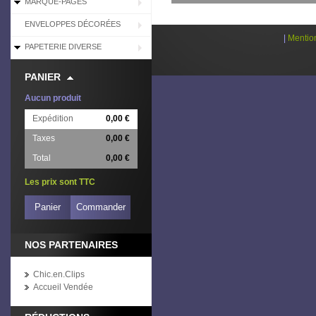
MARQUE-PAGES
ENVELOPPES DÉCORÉES
|
Mentio
PAPETERIE DIVERSE
PANIER
Aucun produit
Expédition
0,00 €
Taxes
0,00 €
Total
0,00 €
Les prix sont TTC
Panier
Commander
NOS PARTENAIRES
Chic.en.Clips
Accueil Vendée