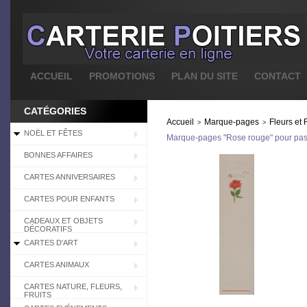
ACCUEIL
PROMOTIONS
PLAN DU SITE
CONTACT
CATÉGORIES
Accueil
Marque-pages
Fleurs et F
>
>
NOËL ET FÊTES
Marque-pages "Rose rouge" pour pa
BONNES AFFAIRES
CARTES ANNIVERSAIRES
CARTES POUR ENFANTS
CADEAUX ET OBJETS
DÉCORATIFS
CARTES D'ART
CARTES ANIMAUX
CARTES NATURE, FLEURS,
FRUITS