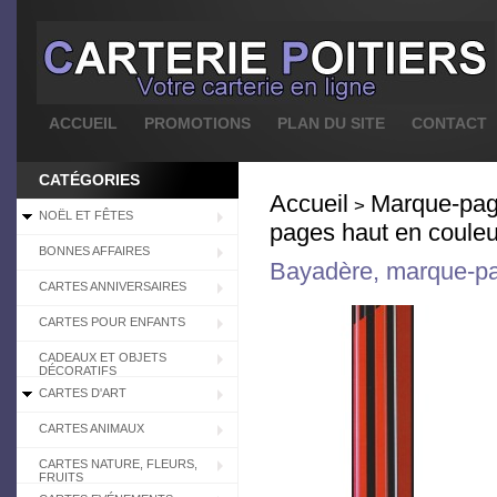
ACCUEIL
PROMOTIONS
PLAN DU SITE
CONTACT
CATÉGORIES
Accueil
Marque-pa
>
NOËL ET FÊTES
pages haut en couleu
BONNES AFFAIRES
Bayadère, marque-pa
CARTES ANNIVERSAIRES
CARTES POUR ENFANTS
CADEAUX ET OBJETS
DÉCORATIFS
CARTES D'ART
CARTES ANIMAUX
CARTES NATURE, FLEURS,
FRUITS