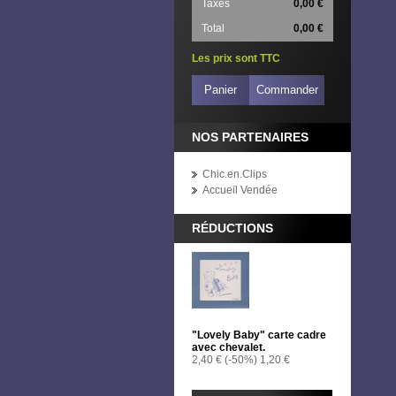
Taxes
0,00 €
Total
0,00 €
Les prix sont TTC
Panier
Commander
NOS PARTENAIRES
Chic.en.Clips
Accueil Vendée
RÉDUCTIONS
"Lovely Baby" carte cadre
avec chevalet.
2,40 €
(-50%)
1,20 €