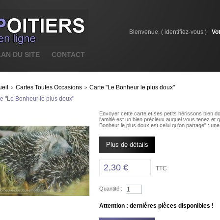
Bienvenue, (
identifiez-vous
)
Vo
LAN DU SITE
CONTACT
eil
Cartes Toutes Occasions
Carte "Le Bonheur le plus doux"
>
>
e "Le Bonheur le plus doux"
Envoyer cette carte et ses petits hérissons bien d
l'amitié est un bien précieux auquel vous tenez et q
Bonheur le plus doux est celui qu'on partage" : une 
Plus de détails
2,30 €
TTC
Quantité :
Attention : dernières pièces disponibles !