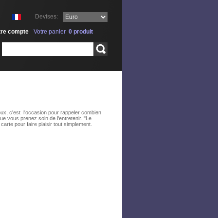
Devises:
tre compte
Votre panier
0
produit
Rechercher
oux, c'est l'occasion pour rappeler combien
ue vous prenez soin de l'entretenir. "Le
carte pour faire plaisir tout simplement.