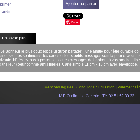
Ajouter au panier
primer
randir
Save
En savoir plus
"Le Bonheur le plus doux est celui qu'on partage" : une amitié pour être durable doit 
émousser les sentiments, les cartes et leurs petits messages sont là pour effacer les
vivante. N'hésitez pas à poster ces cartes messages de bonheur à vos proches, ils 
dans leur coeur comme amis fidèles. Carte simple 11 cm x 16 cm avec enveloppe.
|
Mentions légales
|
Conditions d'utilisation
|
Paiement séc
M.F. Oudin - La Carterie - Tél 02.51.52.30.32