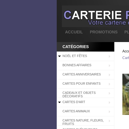
ACCUEIL
PROMOTIONS
P
CATÉGORIES
Accu
NOËL ET FÊTES
Cart
BONNES AFFAIRES
CARTES ANNIVERSAIRES
CARTES POUR ENFANTS
CADEAUX ET OBJETS
DÉCORATIFS
CARTES D'ART
CARTES ANIMAUX
CARTES NATURE, FLEURS,
FRUITS