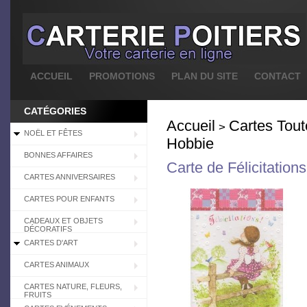
ACCUEIL
PROMOTIONS
PLAN DU SITE
CONTACT
CATÉGORIES
Accueil
Cartes Tou
>
NOËL ET FÊTES
Hobbie
BONNES AFFAIRES
Carte de Félicitation
CARTES ANNIVERSAIRES
CARTES POUR ENFANTS
CADEAUX ET OBJETS
DÉCORATIFS
CARTES D'ART
CARTES ANIMAUX
CARTES NATURE, FLEURS,
FRUITS