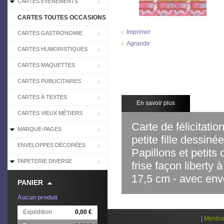
CARTES EVÉNEMENTS
CARTES TOUTES OCCASIONS
Imprimer
CARTES GASTRONOMIE
Agrandir
CARTES HUMORISTIQUES
CARTES MAQUETTES
CARTES PUBLICITAIRES
CARTES À TEXTES
En savoir plus
CARTES VIEUX MÉTIERS
Carte de félicitati
MARQUE-PAGES
petite fille dessiné
ENVELOPPES DÉCORÉES
Papillons et petits
PAPETERIE DIVERSE
frise façon liberty
17,5 cm - avec en
PANIER
Aucun produit
Expédition
0,00 €
|
Mentio