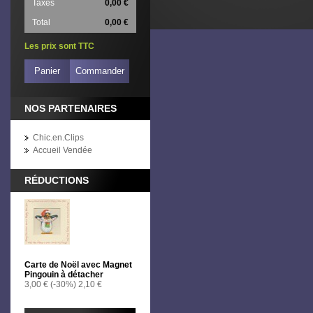
Taxes
0,00 €
Total
0,00 €
Les prix sont TTC
Panier
Commander
NOS PARTENAIRES
Chic.en.Clips
Accueil Vendée
RÉDUCTIONS
Carte de Noël avec Magnet
Pingouin à détacher
3,00 €
(-30%)
2,10 €