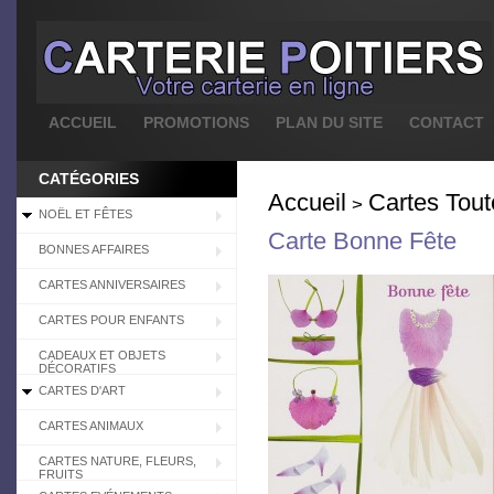
ACCUEIL
PROMOTIONS
PLAN DU SITE
CONTACT
CATÉGORIES
Accueil
Cartes Tou
>
NOËL ET FÊTES
Carte Bonne Fête
BONNES AFFAIRES
CARTES ANNIVERSAIRES
CARTES POUR ENFANTS
CADEAUX ET OBJETS
DÉCORATIFS
CARTES D'ART
CARTES ANIMAUX
CARTES NATURE, FLEURS,
FRUITS