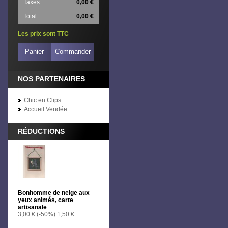
Taxes
0,00 €
Total
0,00 €
Les prix sont TTC
Panier
Commander
NOS PARTENAIRES
Chic.en.Clips
Accueil Vendée
RÉDUCTIONS
Bonhomme de neige aux
yeux animés, carte
artisanale
3,00 €
(-50%)
1,50 €