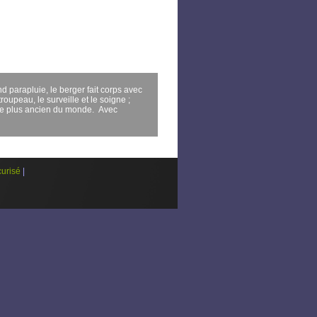
nd parapluie, le berger fait corps avec
oupeau, le surveille et le soigne ;
 le plus ancien du monde.
Avec
urisé
|