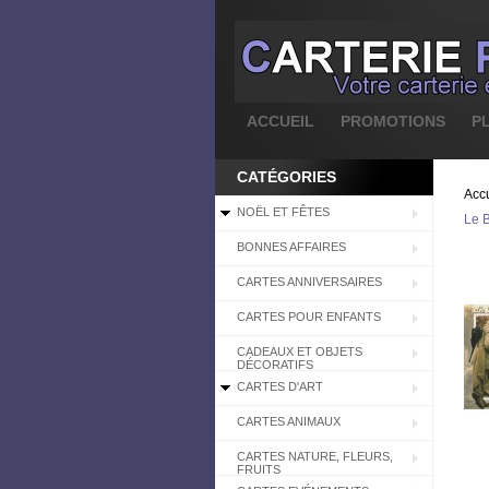
ACCUEIL
PROMOTIONS
P
CATÉGORIES
Accu
NOËL ET FÊTES
Le B
BONNES AFFAIRES
CARTES ANNIVERSAIRES
CARTES POUR ENFANTS
CADEAUX ET OBJETS
DÉCORATIFS
CARTES D'ART
CARTES ANIMAUX
CARTES NATURE, FLEURS,
FRUITS