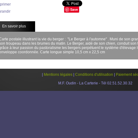
primer
Save
randir
En savoir plus
Carte postale illustrant la vie du berger : "Le Berger à l'automne" . Muni de son gra
son troupeau dans les brumes du matin. Le Berger, aidé de son chien, conduit son tr
grâce à leur passion du pastoralisme les bergers perpétuent le système d'élevage
enveloppe coordonnée.
Carte longue simple 10,5 cm x 22,5 cm
|
Mentions légales
|
Conditions d'utilisation
|
Paiement séc
M.F. Oudin - La Carterie - Tél 02.51.52.30.32