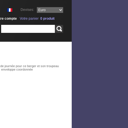
Devises:
tre compte
Votre panier
0
produit
Rechercher
 de journée pour ce berger et son troupeau
ec enveloppe coordonnée