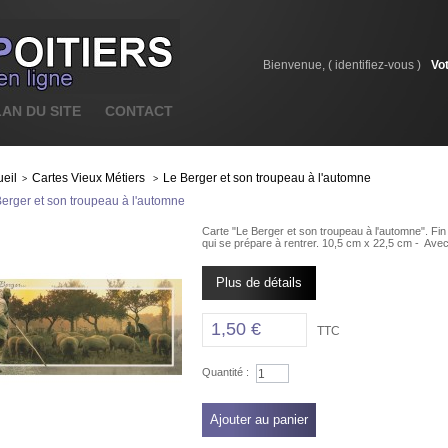
Bienvenue, (
identifiez-vous
)
Vo
LAN DU SITE
CONTACT
eil
Cartes Vieux Métiers
Le Berger et son troupeau à l'automne
>
>
erger et son troupeau à l'automne
Carte "Le Berger et son troupeau à l'automne". Fin
qui se prépare à rentrer. 10,5 cm x 22,5 cm - Av
Plus de détails
1,50 €
TTC
Quantité :
Ajouter au panier