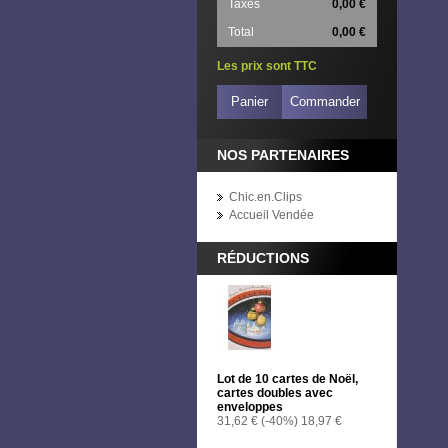
Taxes
0,00 €
Total
0,00 €
Les prix sont TTC
Panier
Commander
NOS PARTENAIRES
Chic.en.Clips
Accueil Vendée
RÉDUCTIONS
Lot de 10 cartes de Noël,
cartes doubles avec
enveloppes
31,62 €
(-40%)
18,97 €