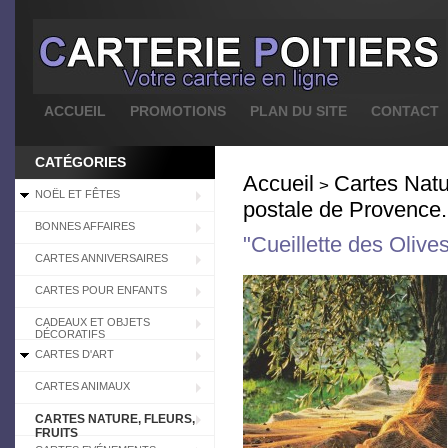
ACCUEIL
PROMOTIONS
PLAN DU SITE
CONTACT
CATÉGORIES
Accueil
Cartes Natur
>
NOËL ET FÊTES
postale de Provence.
BONNES AFFAIRES
"Cueillette des Olive
CARTES ANNIVERSAIRES
CARTES POUR ENFANTS
CADEAUX ET OBJETS
DÉCORATIFS
CARTES D'ART
CARTES ANIMAUX
CARTES NATURE, FLEURS,
FRUITS