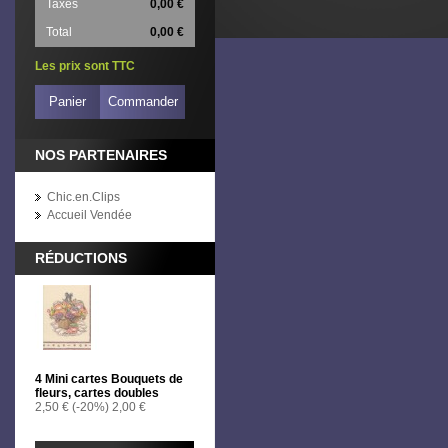
Taxes
0,00 €
Total
0,00 €
Les prix sont TTC
Panier
Commander
NOS PARTENAIRES
Chic.en.Clips
Accueil Vendée
RÉDUCTIONS
4 Mini cartes Bouquets de
fleurs, cartes doubles
2,50 €
(-20%)
2,00 €