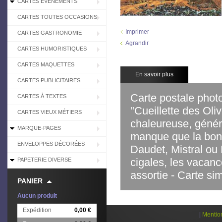
CARTES EVÉNEMENTS
CARTES TOUTES OCCASIONS
Imprimer
CARTES GASTRONOMIE
Agrandir
CARTES HUMORISTIQUES
CARTES MAQUETTES
En savoir plus
CARTES PUBLICITAIRES
Carte postale photo
CARTES À TEXTES
"Cueillette des Oli
CARTES VIEUX MÉTIERS
chaleureuse, génére
MARQUE-PAGES
manque que la bonn
ENVELOPPES DÉCORÉES
Daudet, Mistral ou 
cigales, les vacan
PAPETERIE DIVERSE
assortie -
Carte si
PANIER
Aucun produit
Expédition
0,00 €
|
Mentio