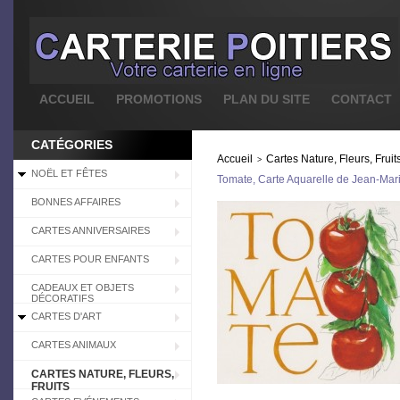
ACCUEIL
PROMOTIONS
PLAN DU SITE
CONTACT
CATÉGORIES
Accueil
Cartes Nature, Fleurs, Fruit
>
NOËL ET FÊTES
Tomate, Carte Aquarelle de Jean-Mar
BONNES AFFAIRES
CARTES ANNIVERSAIRES
CARTES POUR ENFANTS
CADEAUX ET OBJETS
DÉCORATIFS
CARTES D'ART
CARTES ANIMAUX
CARTES NATURE, FLEURS,
FRUITS