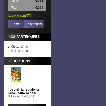
Taxes
0,00 €
Total
0,00 €
Les prix sont TTC
Panier
Commander
NOS PARTENAIRES
Chic.en.Clips
Accueil Vendée
RÉDUCTIONS
"Le Lutin fait sourire la
Lune", carte de Noël
3,15 €
(-30%)
2,20 €