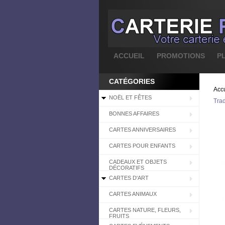
ACCUEIL
PROMOTIONS
P
CATÉGORIES
Accu
NOËL ET FÊTES
Trad
BONNES AFFAIRES
CARTES ANNIVERSAIRES
CARTES POUR ENFANTS
CADEAUX ET OBJETS
DÉCORATIFS
CARTES D'ART
CARTES ANIMAUX
CARTES NATURE, FLEURS,
FRUITS