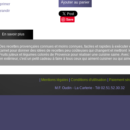
Ajouter au panier
primer
randir
Save
En savoir plus
Des recettes provençales connues et moins connues, faciles et rapides à exécuter 
carnet pour donner des idées de recettes peu coûteuses qui changent et mettront le
Fruits juteux et légumes colorés de Provence pour réaliser une cuisine saine. Avec 
en extérieur, c'est un petit cadeau à faire à tous ceux qui aiment cuisiner ou qui ai
|
Mentions légales
|
Conditions d'utilisation
|
Paiement séc
M.F. Oudin - La Carterie - Tél 02.51.52.30.32