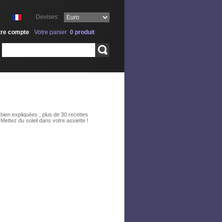
Devises:
tre compte
Votre panier
0
produit
Rechercher
bien expliquées ; plus de 30 recettes
 Mettez du soleil dans votre assiette !