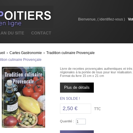
Bienvenue, (
identifiez-vous
)
Vo
LAN DU SITE
CONTACT
eil
Cartes Gastronomie
Tradition culinaire Provençale
>
>
ition culinaire Provençale
Livre de recettes provençales authentiques et très 
régionales à la portée de tous pour leur réalisation.
Format du livre 15 cm x 21 cm
Plus de détails
EN SOLDE !
2,50 €
TTC
Quantité :