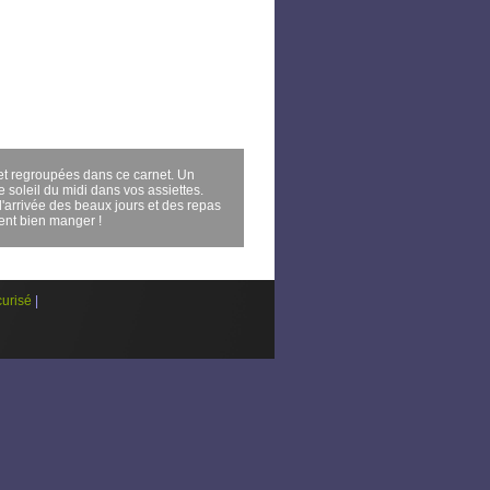
et regroupées dans ce carnet. Un
 soleil du midi dans vos assiettes.
l'arrivée des beaux jours et des repas
ment bien manger !
urisé
|