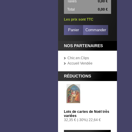
Taxes
0,00 €
Total
0,00 €
Les prix sont TTC
Panier
Commander
NOS PARTENAIRES
Chic.en.Clips
Accueil Vendée
RÉDUCTIONS
Lots de cartes de Noël très
variées
32,35 €
(-30%)
22,64 €