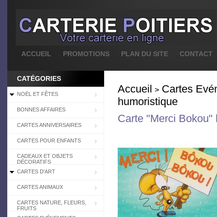
ACCUEIL
PROMOTIONS
PLAN DU SITE
CONTACT
CATÉGORIES
Accueil
Cartes Evé
>
NOËL ET FÊTES
humoristique
BONNES AFFAIRES
Carte "Merci Bokou" 
CARTES ANNIVERSAIRES
CARTES POUR ENFANTS
CADEAUX ET OBJETS
DÉCORATIFS
CARTES D'ART
CARTES ANIMAUX
CARTES NATURE, FLEURS,
FRUITS