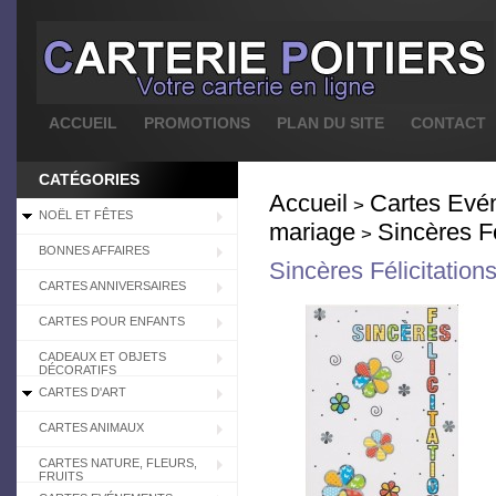
ACCUEIL
PROMOTIONS
PLAN DU SITE
CONTACT
CATÉGORIES
Accueil
Cartes Evé
>
NOËL ET FÊTES
mariage
Sincères Fé
>
BONNES AFFAIRES
Sincères Félicitations
CARTES ANNIVERSAIRES
CARTES POUR ENFANTS
CADEAUX ET OBJETS
DÉCORATIFS
CARTES D'ART
CARTES ANIMAUX
CARTES NATURE, FLEURS,
FRUITS