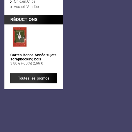
Chic.en.Clips
Accueil Vendée
RÉDUCTIONS
Cartes Bonne Année sujets
scrapbooking bois
3,80 €
(-30%)
2,66 €
Toutes les promos