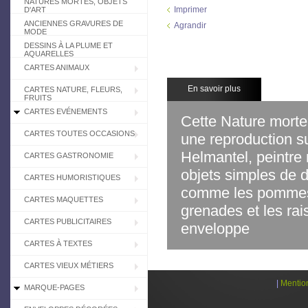
NATURES MORTES, OBJETS
Imprimer
D'ART
ANCIENNES GRAVURES DE
Agrandir
MODE
DESSINS À LA PLUME ET
AQUARELLES
CARTES ANIMAUX
En savoir plus
CARTES NATURE, FLEURS,
FRUITS
CARTES EVÉNEMENTS
Cette Nature morte
CARTES TOUTES OCCASIONS
une reproduction su
Helmantel, peintre
CARTES GASTRONOMIE
objets simples de d
CARTES HUMORISTIQUES
comme les pommes, 
CARTES MAQUETTES
grenades et les rais
CARTES PUBLICITAIRES
enveloppe
CARTES À TEXTES
CARTES VIEUX MÉTIERS
|
Mentio
MARQUE-PAGES