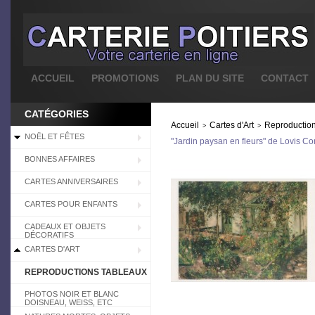
ACCUEIL
PROMOTIONS
PLAN DU SITE
CONTACT
CATÉGORIES
Accueil
Cartes d'Art
Reproduction
>
>
NOËL ET FÊTES
"Jardin paysan en fleurs" de Lovis Cori
BONNES AFFAIRES
CARTES ANNIVERSAIRES
CARTES POUR ENFANTS
CADEAUX ET OBJETS
DÉCORATIFS
CARTES D'ART
REPRODUCTIONS TABLEAUX
PHOTOS NOIR ET BLANC
DOISNEAU, WEISS, ETC