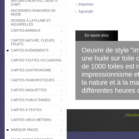
NATURES MORTES, OBJETS
Imprimer
D'ART
ANCIENNES GRAVURES DE
Agrandir
MODE
DESSINS À LA PLUME ET
AQUARELLES
CARTES ANIMAUX
En savoir plus
CARTES NATURE, FLEURS,
FRUITS
Oeuvre de style "im
CARTES EVÉNEMENTS
une huile sur toile
CARTES TOUTES OCCASIONS
de 1000 toiles est
CARTES GASTRONOMIE
impressionnisme et
CARTES HUMORISTIQUES
la nature et à la 
différentes heures 
CARTES MAQUETTES
CARTES PUBLICITAIRES
CARTES À TEXTES
|
Mentio
CARTES VIEUX MÉTIERS
MARQUE-PAGES