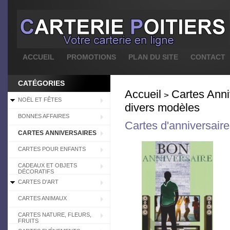
ACCUEIL
PROMOTIONS
PLAN DU SITE
CONTACT
CATÉGORIES
Accueil
Cartes Anni
>
NOËL ET FÊTES
divers modèles
BONNES AFFAIRES
Cartes d'anniversair
CARTES ANNIVERSAIRES
CARTES POUR ENFANTS
CADEAUX ET OBJETS
DÉCORATIFS
CARTES D'ART
CARTES ANIMAUX
CARTES NATURE, FLEURS,
FRUITS