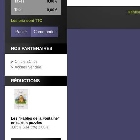
Taxes
0,00 €
Total
0,00 €
|
Mentio
Les prix sont TTC
Panier
Commander
NOS PARTENAIRES
Chic.en.Clips
Accueil Vendée
RÉDUCTIONS
Les "Fables de la Fontaine"
en cartes puzzles
3,05 €
(-34.5%)
2,00 €